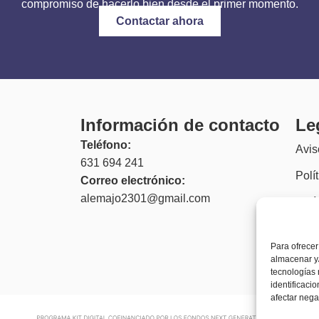
compromiso de hacerlo bien desde el primer momento.
Contactar ahora
Información de contacto
Le
Teléfono:
Avis
631 694 241
Polí
Correo electrónico:
alemajo2301@gmail.com
Polí
(UE
Acce
Para ofrecer
almacenar y/
tecnologías
identificaci
afectar nega